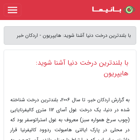
با بلندترین درخت دنیا آشنا شوید: هایپریون - اردکان خبر
با بلندترین درخت دنیا آشنا شوید:
هایپریون
به گزارش اردکان خبر، تا سال 2006، بلندترین درخت شناخته
شده در دنیا، یک درخت غول آسای 112 متری کالیفرنایایی
(چوب سرخ همواره سبز) معروف به غول استراتوسفر بود که
در محلی در پارک ایالتی هامبولت ردوود کالیفرنیا قرار
داشت. برای این که در ارتباط با میزان بلندی آن، تصوری به