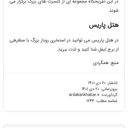
در این تفریحگاه مجموعه ای از کنسرت های بزرگ برگزار می
شوند.
هتل پاریس
در هتل پاریس می توانید در استخری روباز بزرگ با منظرهی
از برج ایفل شنا کنید و لذت ببرید.
منبع: همگردی
انتشار:
20 دی 1401
بروزرسانی:
20 دی 1401
گردآورنده:
ardakankhabar.ir
شناسه مطلب: 1244