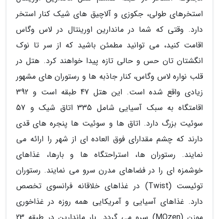
استخرهای طولی، جکوزی و آلاچیق های شیک کنار استخر
دارد. وقتی که شما در ماندارین اورینتال در لاس وگاس
اقامت کنید، می توانید مطمئن باشید که از سر تا نوک
انگشتان تان حس و حالی تازه پیدا خواهند کرد. هتل در
قلب نواره لاس وگاس، کنار جاذبه ها و رستوران های مشهور
زیادی واقع شده است. این هتل 47 طبقه است و 392
اقامتگاه به سبک آسیایی شامل 335 اتاق شیک و 57
سوئیت بزرگ دارد. اتاق ها و سوئیت ها پنجره های قدی
دارند که چشم مقدارای فوق العاده ای از شهر را ارائه می
نمایند. رستوران ها، استراحتگاه ها و بارها، غذاهای
خوشمزه ای را در فضاهای مدرن سرو می نمایند. رستوران
توئیست (Twist) در غذاهای خلاقانه فرانسوی تخصص
دارد. غذاهای آسیایی و آمریکایی همه روزه در غذاخوری
موزن (MOzen) سرو می گردد. بار ماندارین در طبقه 23