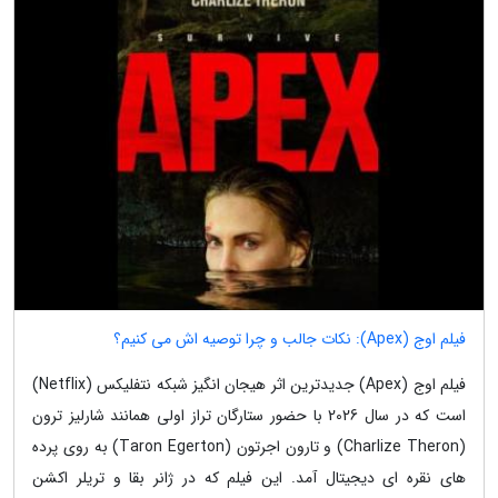
فیلم اوج (Apex): نکات جالب و چرا توصیه اش می کنیم؟
فیلم اوج (Apex) جدیدترین اثر هیجان انگیز شبکه نتفلیکس (Netflix)
است که در سال 2026 با حضور ستارگان تراز اولی همانند شارلیز ترون
(Charlize Theron) و تارون اجرتون (Taron Egerton) به روی پرده
های نقره ای دیجیتال آمد. این فیلم که در ژانر بقا و تریلر اکشن