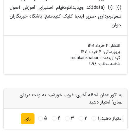
(data) {}); }));کد ویدیدانلودفیلم اصلبرای آموزش اصول
تصویربرداری خبری اینجا کلیک کنید
منبع: باشگاه خبرنگاران
جوان
انتشار:
4 خرداد 1401
بروزرسانی:
4 خرداد 1401
گردآورنده:
ardakankhabar.ir
شناسه مطلب: 1098
به "تور عمان لحظه آخری: غروب خورشید به وقت دریای
عمان" امتیاز دهید
امتیاز دهید:
1
2
3
4
5
رای