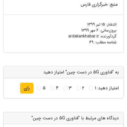
منبع: خبرگزاری فارس
انتشار:
15 تیر 1399
بروزرسانی:
6 مهر 1399
گردآورنده:
ardakankhabar.ir
شناسه مطلب: 49
به "فناوری 5G در دست چین" امتیاز دهید
امتیاز دهید:
1
2
3
4
5
رای
دیدگاه های مرتبط با "فناوری 5G در دست چین"