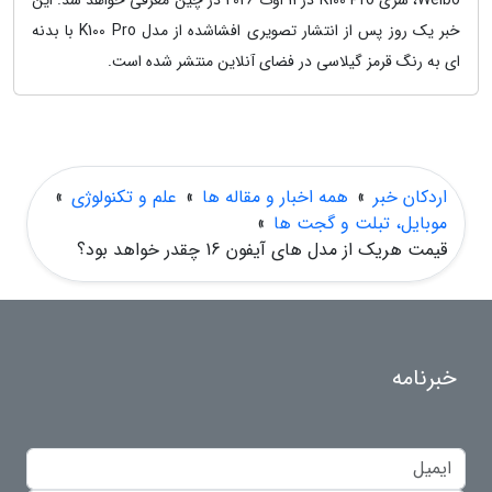
Weibo، سری K100 Pro در 11 اوت 2026 در چین معرفی خواهد شد. این
خبر یک روز پس از انتشار تصویری افشاشده از مدل K100 Pro با بدنه
ای به رنگ قرمز گیلاسی در فضای آنلاین منتشر شده است.
اردکان خبر
»
همه اخبار و مقاله ها
»
علم و تکنولوژی
»
موبایل، تبلت و گجت ها
»
قیمت هریک از مدل های آیفون 16 چقدر خواهد بود؟
خبرنامه