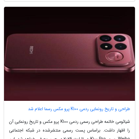
طراحی و تاریخ رونمایی ردمی K100 پرو مکس رسما اعلام شد
شیائومی خاتمه طراحی رسمی ردمی K100 پرو مکس و تاریخ رونمایی آن
را اظهار داشت. براساس پست رسمی منتشرشده در شبکه اجتماعی