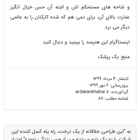
و شاخه های مستحکم اش و البته آن حس خیال انگیز
عمارت بالای آن، برای دمی هم که شده کارکنان را به عالمی
دیگر می برد.
اینستاگرام این هنرمند را ببینید و دنبال کنید.
منبع: یک پزشک
انتشار:
4 مرداد 1399
بروزرسانی:
6 مهر 1399
گردآورنده:
ardakankhabar.ir
شناسه مطلب: 87
به "این طراحی خلاقانه از یک درخت، راه پله کسل کننده این
شرکت را به یک باره سرزنده و پر از حس زندگی نموده" امتیاز