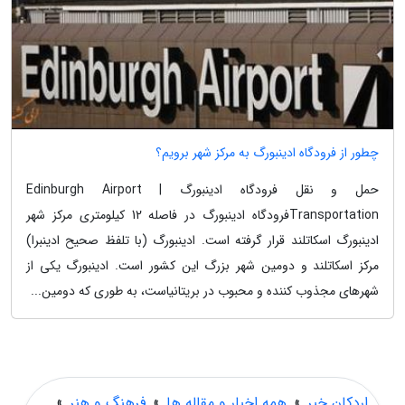
چطور از فرودگاه ادینبورگ به مرکز شهر برویم؟
حمل و نقل فرودگاه ادینبورگ | Edinburgh Airport
Transportationفرودگاه ادینبورگ در فاصله 12 کیلومتری مرکز شهر
ادینبورگ اسکاتلند قرار گرفته است. ادینبورگ (با تلفظ صحیح ادینبرا)
مرکز اسکاتلند و دومین شهر بزرگ این کشور است. ادینبورگ یکی از
شهرهای مجذوب کننده و محبوب در بریتانیاست، به طوری که دومین...
اردکان خبر
»
همه اخبار و مقاله ها
»
فرهنگ و هنر
»