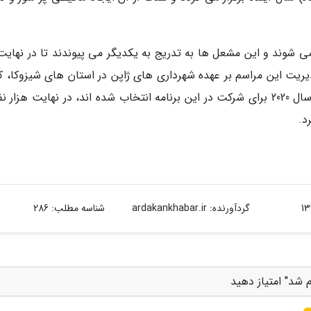
ر 47 استان ژاپن روشن می شوند و این مشعل ها به تدریج به یکدیگر می پیوندند تا در نهای
دیریت این مراسم بر عهده شهرداری های ژاپن در استان های شیزوکا، کو
سایتاما و توکیو است. از میان افرادی که در فوریه سال 2020 برای شرکت در این برنامه انتخاب شده اند، در نهایت هزار
د.
گردآورنده:
ardakankhabar.ir
شناسه مطلب: 286
 شد" امتیاز دهید