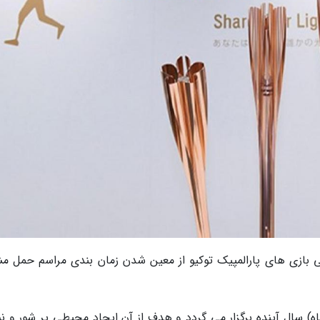
 بازی های پارالمپیک توکیو از معین شدن زمان بندی مراسم حمل م
1 تا 24 اوت (21 مرداد تا 2 شهریور ماه) سال آینده برگزار می گردد و هدف از آن ایجاد محیطی پر شور و