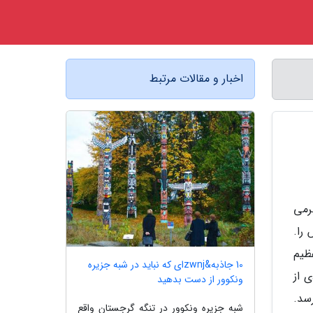
اخبار و مقالات مرتبط
رمی
را.
عنوان عظیم
10 جاذبه&zwnjای که نباید در شبه جزیره
مادی از
ونکوور از دست بدهید
سد.
شبه جزیره ونکوور در تنگه گرجستان واقع