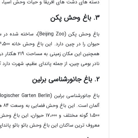
دسته های دشت های آفریقا و حیات وحش آسیا، بر 
3. باغ وحش پکن
همچنین این م
نادر بومی چین، از جمله پاندای عظیم، شهرت دارد
2. باغ جانورشناسی برلین
1،500 گونه مختلف و 17،000 
معروف ترین ساکنان این باغ وحش بائو بائو پاندای عظیم و