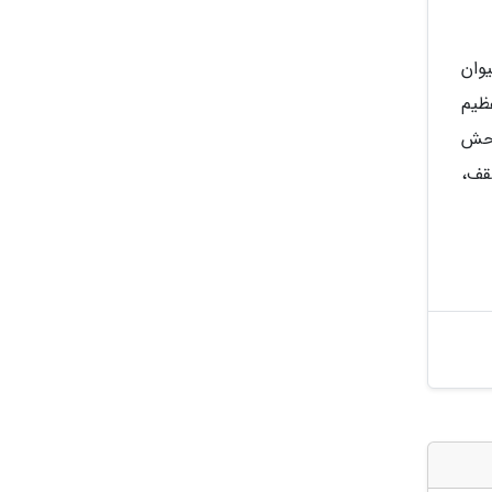
غ وحش هنری دورلی (Henry Doorly Zoo) در اوماها خانه حدود 17،000 حیوان
ی عظیم
وحش
قف،