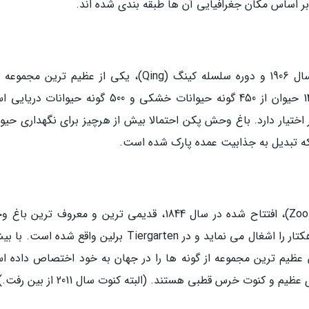
اساس مکان جغرافیایی آن ها طبقه بندی شده اند.
باغ وحش پکن (Beijing Zoo)، ساخته شده در سال 1906 و دوره سلسله کینگ (Qing)، یکی از عظیم تری
حیوان را در چین دارد. این باغ وحش خانه 14،500 حیوان از 450 گونه حیوانات خشکی و 500 گونه حیو
کان زمینی به مساحت 219 هکتار در اختیار دارد. باغ وحش پکن احتمالا بیش از هرچیز برای نگهداری حی
 که تبدیل به جذابیت عمده پارک شده است.
باغ جانورشناسی برلین (Zoologischer Garten Berlin)، افتتاح شده در سال 1844، قدیمی ترین و معروف ت
آلمان است. این باغ وحش فضایی به وسعت 84 هکتار را اشغال می نماید و در Tiergarten برلین واقع شده 
حیوان، این باغ وحش عظیم ترین مجموعه از گونه ها را در جهان به خود اختصاص داده 
 کنوت خرس قطبی هستند. (البته کنوت سال 2011 از بین رفت.)