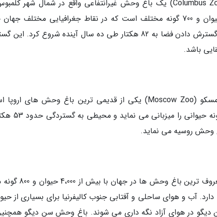
باغ وحش و آکواریوم کلمبوس (Columbus Zoo and Aquarium) یک باغ وحش غیرانتفاعی واقع در شمال شهر کل
ایالت اوهایو است. این باغ وحش خانه 5،000 حیوان و 700 گونه مختلف است که در نقاط جغرافیایی مختلف جه
دارند. سال 2004 این باغ وحش پروژه خود را برای گسترش دادن فضا به 82 هکتار طی ده سال آینده شروع کرد. 
یی باشد.
با تاریخ افتتاح رسمی در سال 1864، باغ وحش مسکو (Moscow Zoo) یکی از قدیمی ترین باغ وحش های ار
امروزه این باغ وحش بیش از 6000 حیوان و 927 گونه حیوانی 
غ وحش روسیه می نماید.
باغ وحش سن دیگو (San Diego Zoo) یکی از معروف ترین باغ وحش ها در
وحش حدود 100 هکتار وسعت دارد. آب و هوای ساحلی و آفتابی جنوب کالیفرنیا برای بسیاری از حی
دیگو در هوای آزاد نگه داری می شوند. باغ وحش سن دیگو همچنین