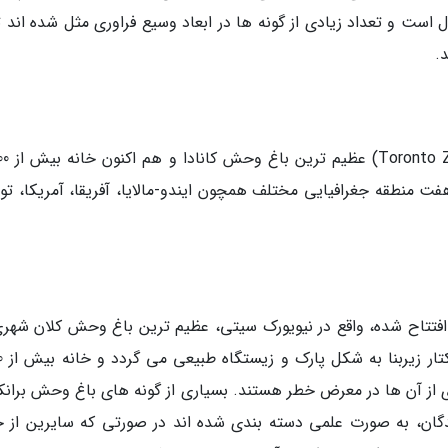
ست و تعداد زیادی از گونه ها در ابعاد وسیع فراوری مثل شده اند تا
.
با فراگیری 710 هکتار زمین، 
ت به هفت منطقه جغرافیایی مختلف همچون ایندو-مالایا، آفریقا، آمریکا، تون
اغ وحش برانکس (Bronx Zoo) که در سال 1899 افتتاح شده، واقع در نیویورک سیتی، عظیم ترین باغ وحش کلان ش
ایالات متحد
ه بسیاری از آن ها در معرض خطر هستند. بسیاری از گونه های باغ وحش برا
ان، به صورت علمی دسته بندی شده اند در صورتی که سایرین از ج