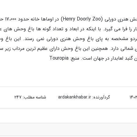
عظیم ترین جاذبه گردشگری ایالت نبراسکا، با
ونه حیوانی است. این باغ وحش 130 هکتار را فرا می گیرد. با اینکه در ابعاد و تعداد گونه ها باغ وحش ها
 هردو مشخصه به پای باغ وحش هنری دورلی نمی رسند. این باغ 
ی شمالی دارد. همچنین این باغ وحش دارای عظیم ترین مرداب زیر س
ابدار در جهان است. منبع: Touropia
گردآورنده:
ardakankhabar.ir
شناسه مطلب: 247