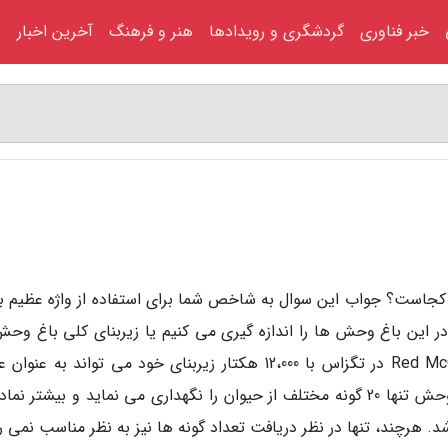
خبر فناوری
گردشگری و رویدادها
هنر و فرهنگ
آخرین اخبار
کجاست؟ جواب این سوال به شاخص شما برای استفاده از واژه عظیم ب
در این باغ وحش ها را اندازه گیری می کنیم یا زیربنای کلی باغ وحش 
اگر تنها مورد آخر را حساب کنیم Red McCombs Wildlife در تگزاس با 12،000 هکتار زیربنای خود می تواند به 
ترین باغ وحش جهان شناخته گردد. اما این باغ وحش تنها 20 گونه مختلف از حیوان را نگهداری می نماید و بیشتر ن
هرچند، تنها در نظر دریافت تعداد گونه ها نیز به نظر مناسب نمی ر