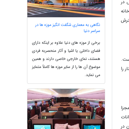
مبوس در
ان خانه
این گسترش
نگاهی به معماری شگفت انگیز موزه ها در
سراسر دنیا
برخی از موزه های دنیا علاوه بر اینکه دارای
فضای داخلی یا اشیا و آثار منحصربه فردی
هستند، نمای خارجی خاصی دارند و همین
وپا است.
موضوع آن ها را از سایر موزه ها کاملاً متمایز
را میزبانی می نماید و محیطی به گستردگی حدود 53 هکتار را
می نماید.
 جهان با بیش از 4،000 حیوان و 800 گونه مجزا
وانات
 در