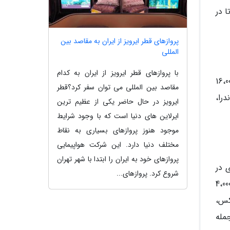
 در
پروازهای قطر ایرویز از ایران به مقاصد بین
المللی
با پروازهای قطر ایرویز از ایران به کدام
باغ وحش تورنتو (Toronto Zoo) عظیم ترین باغ وحش کانادا و هم اکنون خانه بیش از 16،000
مقاصد بین المللی می توان سفر کرد؟قطر
درا،
ایرویز در حال حاضر یکی از عظیم ترین
ایرلاین های دنیا است که با وجود شرایط
موجود هنوز پروازهای بسیاری به نقاط
مختلف دنیا دارد. این شرکت هواپیمایی
پروازهای خود به ایران را ابتدا با شهر تهران
هری در
شروع کرد. پروازهای...
ه است. این باغ وحش دارای 265 هکتار زیربنا به شکل پارک و زیستگاه طبیعی می گردد و خانه بیش از 4،000
نکس،
مله