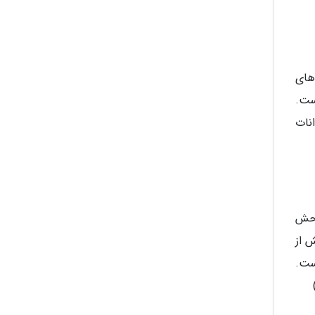
ن مجموعه های
انات دریایی است.
وانات
رین باغ وحش
است. با بیش از
است.