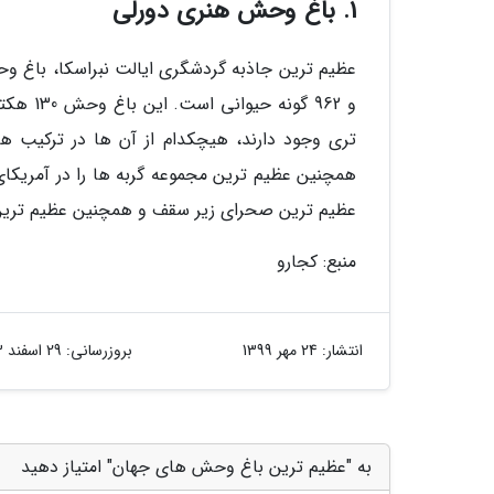
1. باغ وحش هنری دورلی
و 962 گ
تری وجود دارند، هیچکدام از آن ها در ترکیب
همچنین عظیم ترین مجموعه گربه ها را در آمریکا
عظیم ترین صحرای زیر سقف و همچنین عظیم ترین گنبد لع
منبع: کجارو
انتشار:
24 مهر 1399
بروزرسانی:
29 اسفند 1403
به "عظیم ترین باغ وحش های جهان" امتیاز دهید