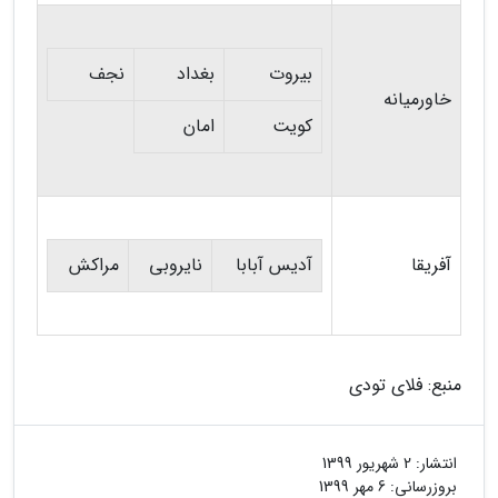
بیروت
بغداد
نجف
خاورمیانه
کویت
امان
آفریقا
آدیس آبابا
نایروبی
مراکش
منبع: فلای تودی
انتشار:
2 شهریور 1399
بروزرسانی:
6 مهر 1399