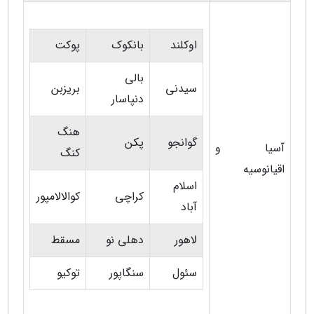
اوکلند
بانکوک
پوکت
بالی
سیدنی
بریزبن
دنپاسار
هنگ
گوانجو
پکن
آسیا و
کنگ
اقیانوسیه
اسلام
کراچی
کوالالامپور
آباد
لاهور
دهلی نو
مسقط
سئول
سنگاپور
توکیو