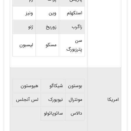
استکهلم
وین
ونیز
زاگرب
زوریخ
ژنو
سن
مسکو
لیسبون
پترزبورگ
بوستون
شیکاگو
هیوستون
امریکا
مونترال
نیویورک
لس آنجلس
دالاس
سائوپائولو