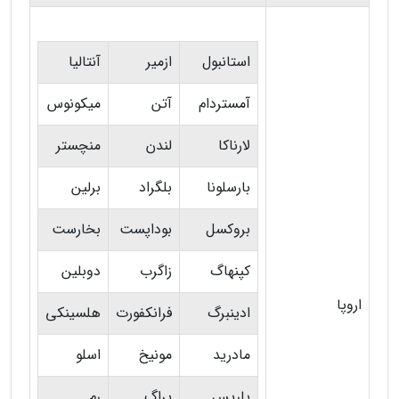
استانبول
ازمیر
آنتالیا
آمستردام
آتن
میکونوس
لارناکا
لندن
منچستر
بارسلونا
بلگراد
برلین
بروکسل
بوداپست
بخارست
کپنهاگ
زاگرب
دوبلین
اروپا
ادینبرگ
فرانکفورت
هلسینکی
مادرید
مونیخ
اسلو
پاریس
پراگ
رم