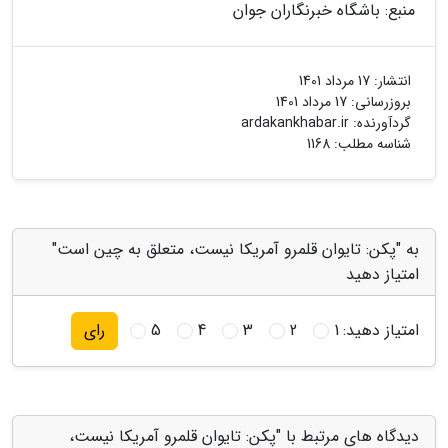
منبع: باشگاه خبرنگاران جوان
انتشار:
17 مرداد 1401
بروزرسانی:
17 مرداد 1401
گردآورنده:
ardakankhabar.ir
شناسه مطلب: 1168
به "پکن: تایوان قلمرو آمریکا نیست، متعلق به چین است"
امتیاز دهید
امتیاز دهید:
1
2
3
4
5
رای
دیدگاه های مرتبط با "پکن: تایوان قلمرو آمریکا نیست،