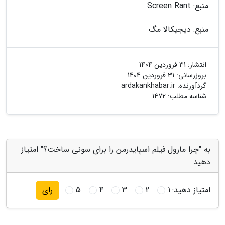
منبع: Screen Rant
منبع: دیجیکالا مگ
انتشار:
31 فروردین 1404
بروزرسانی:
31 فروردین 1404
گردآورنده:
ardakankhabar.ir
شناسه مطلب: 1472
به "چرا مارول فیلم اسپایدرمن را برای سونی ساخت؟" امتیاز
دهید
امتیاز دهید:
1
2
3
4
5
رای