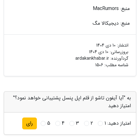
منبع: MacRumors
منبع: دیجیکالا مگ
انتشار:
10 دی 1404
بروزرسانی:
10 دی 1404
گردآورنده:
ardakankhabar.ir
شناسه مطلب: 1506
به "آیا آیفون تاشو از قلم اپل پنسل پشتیبانی خواهد نمود؟"
امتیاز دهید
امتیاز دهید:
1
2
3
4
5
رای