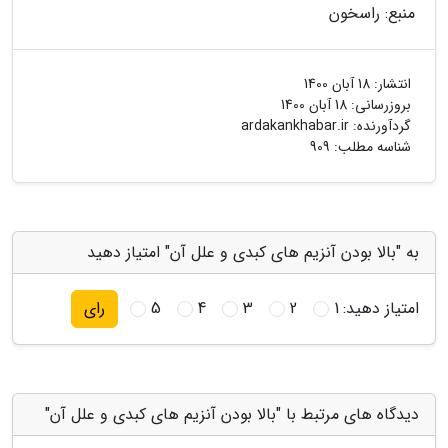
منبع: راسخون
انتشار:
18 آبان 1400
بروزرسانی:
18 آبان 1400
گردآورنده:
ardakankhabar.ir
شناسه مطلب: 909
به "بالا بودن آنزیم های کبدی و علل آن" امتیاز دهید
امتیاز دهید:
1
2
3
4
5
رای
دیدگاه های مرتبط با "بالا بودن آنزیم های کبدی و علل آن"