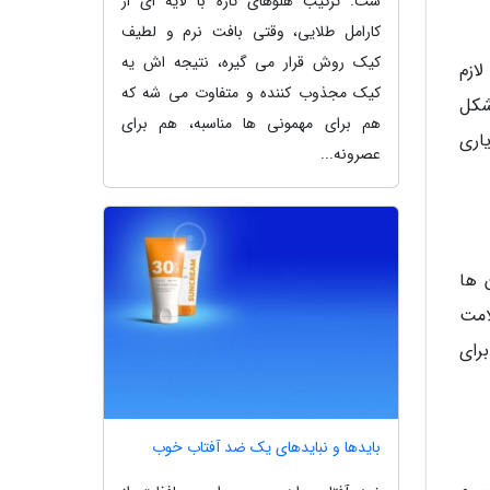
ست. ترکیب هلوهای تازه با لایه ای از
کارامل طلایی، وقتی بافت نرم و لطیف
کیک روش قرار می گیره، نتیجه اش یه
ازم
کیک مجذوب کننده و متفاوت می شه که
شکل
هم برای مهمونی ها مناسبه، هم برای
مکمل یاری
عصرونه...
 ها
امت
ای گروه B را هم دارند برای
بایدها و نبایدهای یک ضد آفتاب خوب