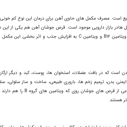
ایع است. مصرف مکمل های حاوی آهن برای درمان این نوع کم خونی ل
 هادر بازار دارویی موجود است. قرص جوشان آهن هم یکی از این 
هاست. همراه داشتن ترکیباتی مثل فولیک اسید، ویتامین B12 و ویتامین C به افزایش جذب و اثر بخشی این 
بدن است که در بافت عضلات، استخوان ها، پوست، کبد و دیگر ارگان
ش ایمنی بدن، ترمیم زخم ها، باروری طبیعی، ساخت و ساز سلولی، سل
پوست، مو و ناخن و بهبود بینایی لازم است. انواعی از قرص های جوشان روی که ویتامین ه
تر هستند.