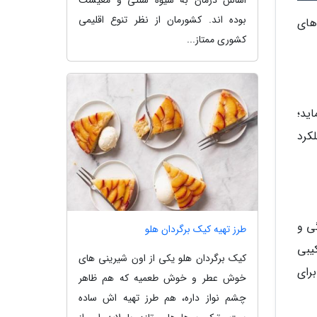
اساس درمان به شیوه سنتی و معیشت
بوده اند. کشورمان از نظر تنوع اقلیمی
ل های
کشوری ممتاز...
اید؛
 ویتامین C با بهبود عملکرد
ی و
طرز تهیه کیک برگردان هلو
یبی
کیک برگردان هلو یکی از اون شیرینی های
رای
خوش عطر و خوش طعمیه که هم ظاهر
چشم نواز داره، هم طرز تهیه اش ساده