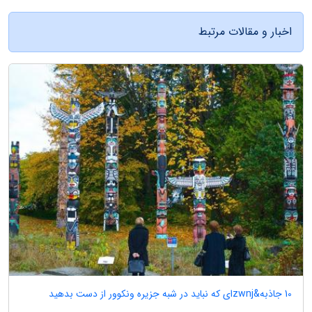
اخبار و مقالات مرتبط
10 جاذبه&zwnjای که نباید در شبه جزیره ونکوور از دست بدهید