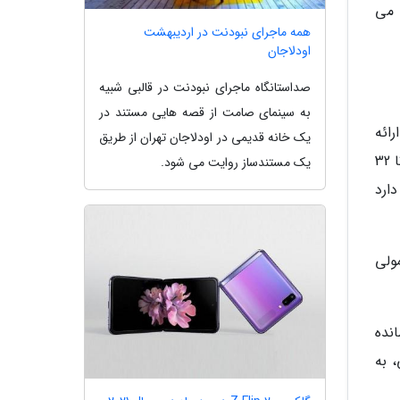
Creat و CreatorPro Z 17 HX Studio عرضه می
همه ماجرای نبودنت در اردیبهشت
اودلاجان
صداستانگاه ماجرای نبودنت در قالبی شبیه
به سینمای صامت از قصه هایی مستند در
ارائه
یک خانه قدیمی در اودلاجان تهران از طریق
دهد. این محصول از 4096 سطح فشار پشتیبانی می نماید. براساس آنچه سازنده این قلم می گوید، با هربار شارژ میتوان تا 32
یک مستندساز روایت می شود.
ارد
 بعلاوه کاغذ معمولی
انده
ولی، به