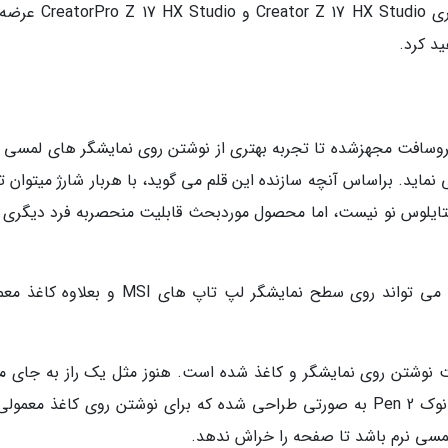
استایلوس MSI Pen 2 با نوترین لپ تاپ های سری or Z 17 HX Studio
د کرد.
MSI P به سیستم بازخورد MPP 2.6 مایکروسافت مجهزشده تا تجربه بهتری از نوشتن روی نمایشگر های لمسی 
ستایلوس نو نیست، اما محصول موردبحث قابلیت منحصربه فرد دیگری د
قلم MSI Pen 2 با وزن 14.5 گرم و نوک گرافیتی، می تواند روی سطح نمایشگر لپ تاپ های MSI و
ا قابلیت نوشتن روی نمایشگر و کاغذ شده است. هنوز مثل یک راز به جای م
است. یکی از نمایندگان این شرکت اعلام نمود که نوک Pen 2 به صورتی طراحی شده که برای نوشتن روی کاغذ معم
لمسی نرم باشد تا صفحه را خراش ندهد.