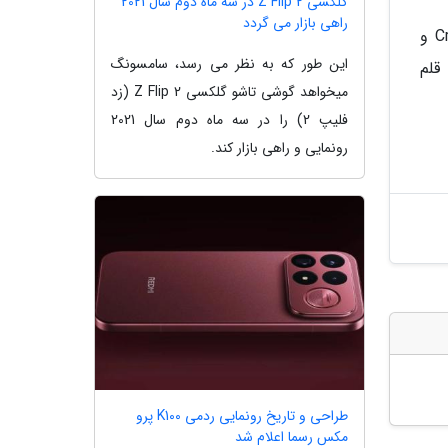
گلکسی Z Flip 2 در سه ماه دوم سال 2021
راهی بازار می گردد
در حال حاضر به نظر می رسد که MSI Pen 2 به عنوان لوازم جانبی به همراه لپ تاپ های Creator Z 17 HX Studio و
این طور که به نظر می رسد، سامسونگ
 قلم
میخواهد گوشی تاشو گلکسی Z Flip 2 (زد
فلیپ 2) را در سه ماه دوم سال 2021
رونمایی و راهی بازار کند.
طراحی و تاریخ رونمایی ردمی K100 پرو
مکس رسما اعلام شد