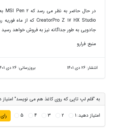
atorPro Z 17 HX Studio
جادویی به طور جداگانه نیز به فروش خواهد رسید ی
منبع: فرارو
انتشار:
26 دی 1401
بروزرسانی:
26 دی 1401
به "قلم لپ تاپی که روی کاغذ هم می نویسد" امتیاز 
امتیاز دهید:
1
2
3
4
5
رای