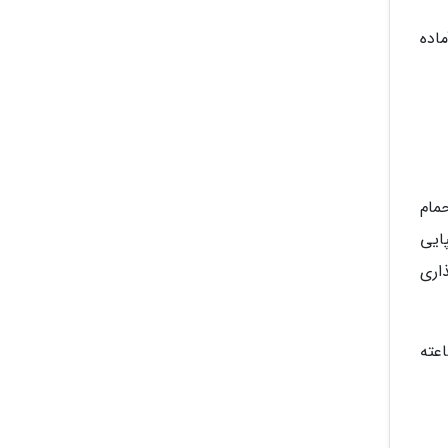
آماده
مام
ایی
اری
ود دارد. نظافت هر روز انجام می گیرد و سرویس پذیرایی در اتاق 24 ساعته