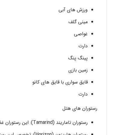
ورزش های آبی
مینی گلف
غواصی
دارت
پینگ پنگ
زمین بازی
قایق سواری با قایق های کانو
دارت
رستوران های هتل
رستوران تاماریند (Tamarind): این رستوران غذاهای بین المللی را برای وعده های صبحانه، ناهار و شام سرو می نماید.
رستوران هاریزون (Horizon): تخصص این رستوران در طبخ غذاهای ترکی است و تنها شام سرو می نماید.