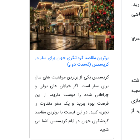
ید.
فاهی
کارکنان هتل به زبان های ترکی، آلمانی و انگلیسی صحبت می نمایند. ساعت ورود به هتل 14:00 و آخرین ساعت خروج 12:00
برترین مقاصد گردشگری جهان برای سفر در
کریسمس (قسمت دوم)
کریسمس یکی از برترین موقعیت های سال
شته
برای سفر است. اگر خیابان های برفی و
بیه
چراغانی شده را دوست دارید، از این
ازی
فرصت بهره ببرید و یک سفر متفاوت را
 از
تجربه کنید. در این لیست با برترین مقاصد
گردشگری جهان در ایام کریسمس آشنا می
شویم.