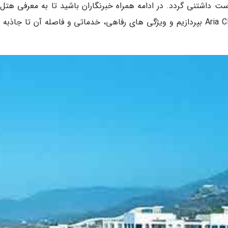
 داشتنی گردد. در ادامه همراه خبرنگاران باشید تا به معرفی هتل آ
کلاروس کوش آداسی Aria Claros Beach & Spa Resort بپردازیم و ویژگی های رفاهی، خدماتی و فاصله آن تا جاذ