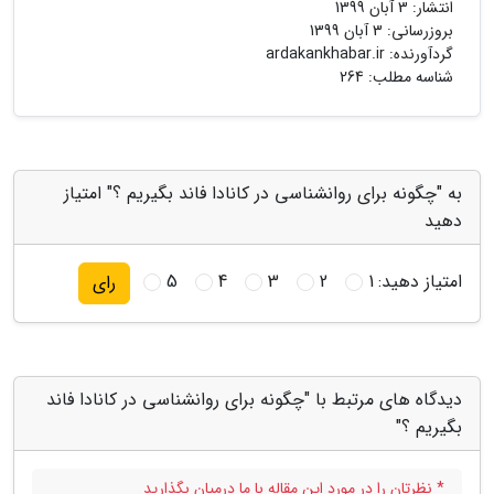
انتشار:
3 آبان 1399
بروزرسانی:
3 آبان 1399
گردآورنده:
ardakankhabar.ir
شناسه مطلب: 264
به "چگونه برای روانشناسی در کانادا فاند بگیریم ؟" امتیاز
دهید
امتیاز دهید:
1
2
3
4
5
رای
دیدگاه های مرتبط با "چگونه برای روانشناسی در کانادا فاند
بگیریم ؟"
* نظرتان را در مورد این مقاله با ما درمیان بگذارید