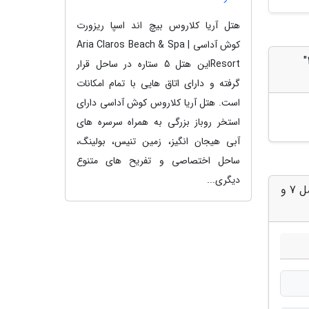
هتل آریا کلاروس بیچ اند اسپا ریزورت
کوش آداسی | Aria Claros Beach & Spa
به "کدام گوشی های پرچم دار 2023 برترین سلفی را می گیرند؟ ، مقایسه آیفون 14، گلکسی اس 23، پیکسل 7 و وان پلاس 11"
Resortاین هتل 5 ستاره در ساحل قرار
گرفته و دارای اتاق هایی با تمام امکانات
است. هتل آریا کلاروس کوش آداسی دارای
استخر روباز بزرگی به همراه سرسره های
آبی هیجان انگیز، زمین تنیس، بولینگ،
ساحل اختصاصی و تفریح های متنوع
دیگری...
دیدگاه های مرتبط با "کدام گوشی های پرچم دار 2023 برترین سلفی را می گیرند؟ ، مقایسه آیفون 14، گلکسی اس 23، پیکسل 7 و