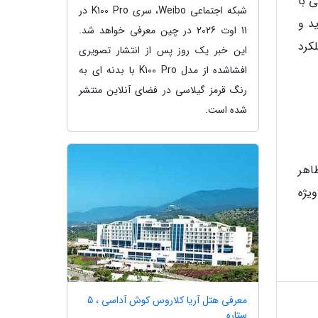
ی با
شبکه اجتماعی Weibo، سری K100 Pro در
د و
11 اوت 2026 در چین معرفی خواهد شد.
اما به علت عملکرد
این خبر یک روز پس از انتشار تصویری
افشاشده از مدل K100 Pro با بدنه ای به
رنگ قرمز گیلاسی در فضای آنلاین منتشر
شده است.
ظاهر
یژه
معرفی هتل آریا کلاروس کوش آداسی ، 5
ستاره