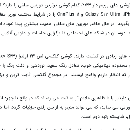
به گزارش خبرنگاران و به نقل از فون آرنا، در میان گوشی های پرچم دار 2023، کدام گوشی برترین دوربین سلفی را د
4 گوشی هوشمند Galaxy S23 Ultra ،iPhone 14 Pro/Max Pixel 7 Pro و OnePlus 11 را در شرایط مختلف
ا بگیرند. در حال حاضر دوربین های سلفی اهمیت بیشتری پیدا نموده اند
 دوستان در شبکه های اجتماعی تا برگزاری جلسات ویدئویی آنلاین 
این چهار گوشی موبایل، در شرایط مختلف، تفاوت های زیادی در کیفیت دارند.
ید و محدوده دینامیکی خوب، تعادل رنگ سفید، نوردهی و دقت رنگ را 
ر که انتظار داریم واضح نیستند. در مجموع گلکسی ثابت ترین و برت
OnePlu) رنگ های پوستی دلپذیر را با ظاهری ملایم تر به ثبت می رساند که در واقع با چهره 
انی می نماید، که می تواند منجر به از بین رفتن جزئیات گردد، اما در