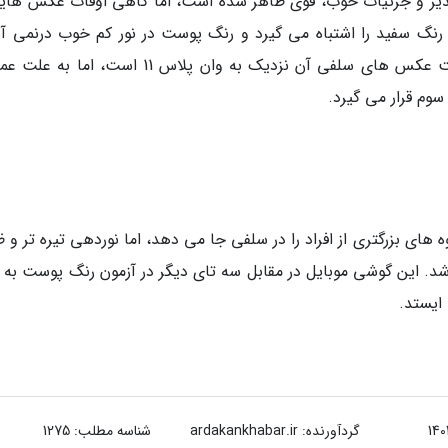
ای دلپذیر و جزئیات خوب، قوی ظاهر شده است، اما گاهی اوقات عکس های
رنگ سفید را اشتباه می گیرد و رنگ پوست در نور کم خوب درنمی آی
حتی می تواند واقعا بد به نظر برسد. اگرچه کیفیت عکس های سلفی آن نزدیک به وان پلاس 11 است، 
ه گروه های بزرگتری از افراد را در سلفی جا می دهد، اما نوردهی تیره تر و 
. این گوشی موبایل در مقابل سه تای دیگر در آزمون رنگ پوست به و
ایستد.
گردآورنده:
ardakankhabar.ir
شناسه مطلب: 1275