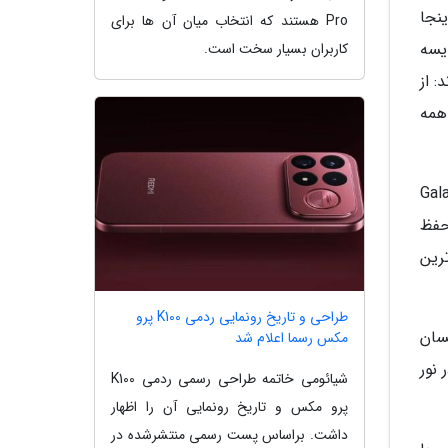
ارد؟ اینجا
Pro هستند که انتخاب میان آن ها برای
 نوری مقایسه
کاربران بسیار سخت است.
: از
همه
 گوشی گلکسی اس 23 اولترا (Galaxy S23
حفظ
رین
طراحی و تاریخ رونمایی ردمی K100 پرو
انسان
مکس رسما اعلام شد
 نور
شیائومی خاتمه طراحی رسمی ردمی K100
پرو مکس و تاریخ رونمایی آن را اظهار
داشت. براساس پست رسمی منتشرشده در