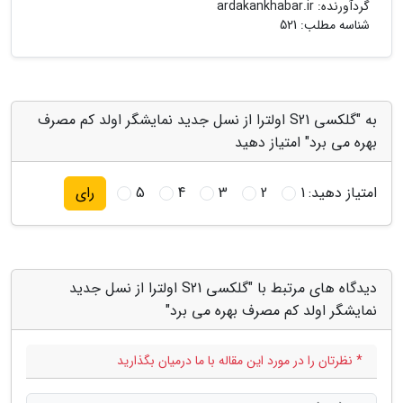
گردآورنده:
ardakankhabar.ir
شناسه مطلب: 521
به "گلکسی S21 اولترا از نسل جدید نمایشگر اولد کم مصرف
بهره می برد" امتیاز دهید
امتیاز دهید:
1
2
3
4
5
رای
دیدگاه های مرتبط با "گلکسی S21 اولترا از نسل جدید
نمایشگر اولد کم مصرف بهره می برد"
* نظرتان را در مورد این مقاله با ما درمیان بگذارید