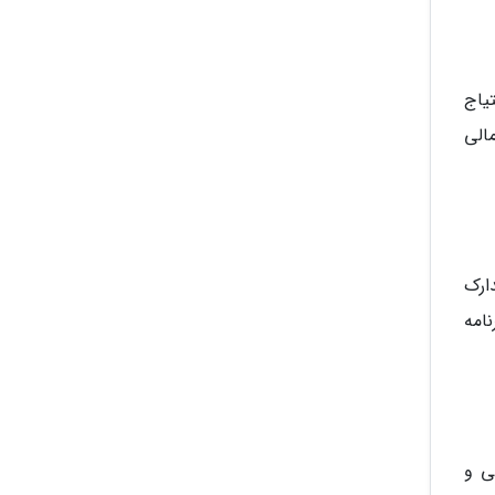
یاج
الی
ارک
امه
ی و