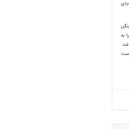
ردی
نگن
 به
شد.
رست