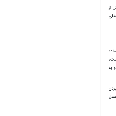
 از
ذای
اده
ست،
 به
ردن
عسل