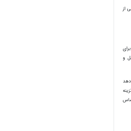
 از
برای
ل و
دهد
ینه
ساس