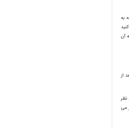
ه به
نید
 آن
 از
نظر
 می